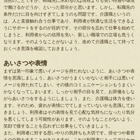
当然のことですが、転職先に求めるのは現在よりも良い待遇や環境
で働けるかどうか、といった部分かと思います。しかし、転職先の
条件だけに目を向けすぎてしまうのも問題です。介護職というの
は、人と直接触れ合う仕事であり、利用者が快適な生活をできるよ
うにサポートをするのが目的です。その部分を忘れて仕事を始めて
しまうと、利用者からの信用を失い、新しい職場での立場も危うく
なります。そのようなことがないよう、改めて介護職として持って
おくべき意識を確認しておきましょう。
あいさつや表情
まずは第一印象で悪いイメージを持たれないように、あいさつや表
情を意識しましょう。あいさつがうまくいかないと相手には悪いイ
メージを持たれてしまい、その後のコミュニケーションもうまくい
かなくなってしまいます。しっかり相手の目を見て、お辞儀をしな
がらあいさつをするようにしましょう。また、介護職は体力を使い
ます。そのため、疲れが表情にでてしまっていないかも意識してお
きましょう。利用者はその表情を見て心配な気持ちになったり気分
を悪くしてしまう可能性があります。そのようなことがないよう、
笑顔で接することを忘れずに仕事をしていきましょう。
また、利用者に対する思いやりの気持ちも大切です。排せつや着替
えの介助をすることがありますが、これは利用者にとってデリケー